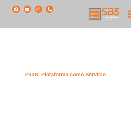
PaaS: Plataforma como Servicio
DESARROLLO ÁGIL Y
ESTRATÉGICO
Creamos, gestionamos y desplegamos una plataforma en la
nube, ideal para administrar aplicaciones empresariales sin
infraestructura subyacente.